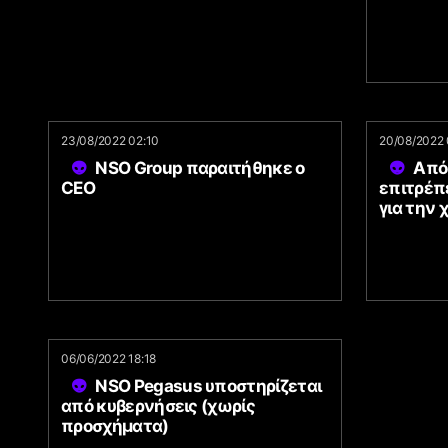
23/08/2022 02:10
20/08/2022 
NSO Group παραιτήθηκε ο
Από
CEO
επιτρέπ
για την 
06/06/2022 18:18
NSO Pegasus υποστηρίζεται
από κυβερνήσεις (χωρίς
προσχήματα)