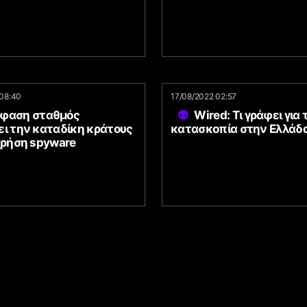
08:40
17/08/2022 02:57
φαση σταθμός
Wired: Τι γράφει για 
ει την καταδίκη κράτους
κατασκοπία στην Ελλάδα
χρήση spyware