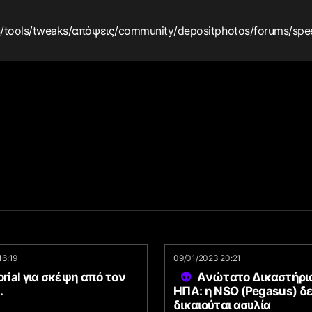
s
/tools
/tweaks
/απόψεις
/community
/depositphotos
/forums
/spe
16:19
09/01/2023 20:21
orial για σκέψη από τον
Ανώτατο Δικαστήρι
.
ΗΠΑ: η NSO (Pegasus) δ
δικαιούται ασυλία