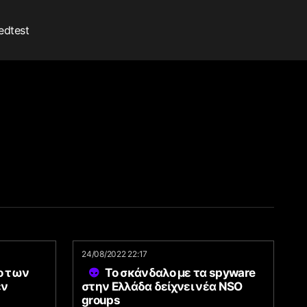
edtest
24/08/2022 22:17
ο των
Το σκάνδαλο με τα spyware
εν
στην Ελλάδα δείχνει νέα NSO
groups