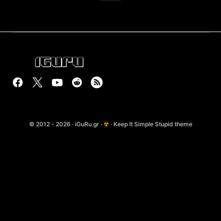
© 2012 - 2026 · iGuRu.gr ·
☢
· Keep It Simple Stupid theme