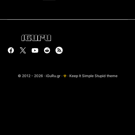
© 2012 - 2026 · iGuRu.gr ·
☢
· Keep It Simple Stupid theme