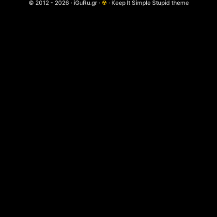
© 2012 - 2026 · iGuRu.gr ·
☢
· Keep It Simple Stupid theme