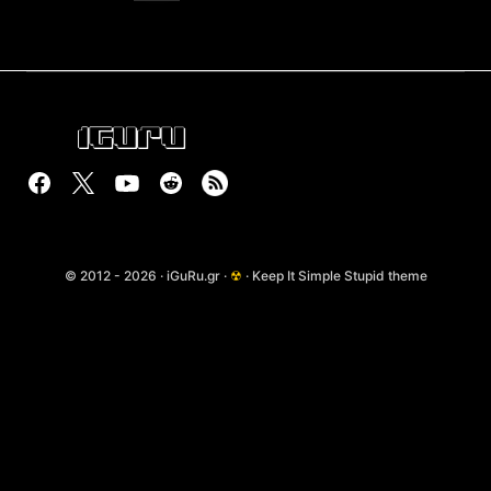
© 2012 - 2026 · iGuRu.gr ·
☢
· Keep It Simple Stupid theme