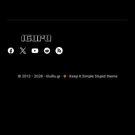
© 2012 - 2026 · iGuRu.gr ·
☢
· Keep It Simple Stupid theme