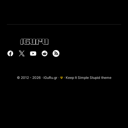
© 2012 - 2026 · iGuRu.gr ·
☢
· Keep It Simple Stupid theme