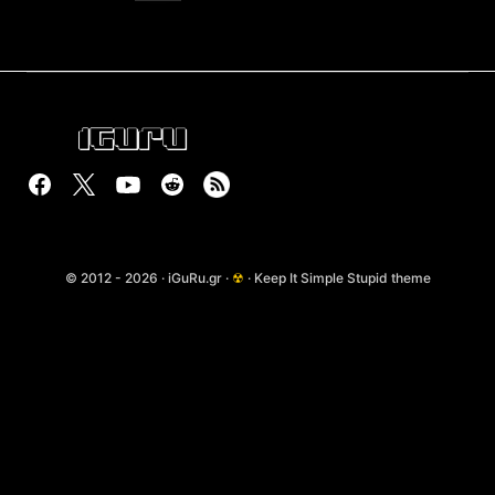
© 2012 - 2026 · iGuRu.gr ·
☢
· Keep It Simple Stupid theme