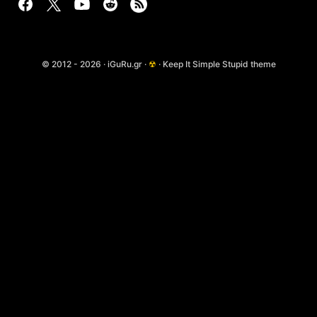
© 2012 - 2026 · iGuRu.gr ·
☢
· Keep It Simple Stupid theme