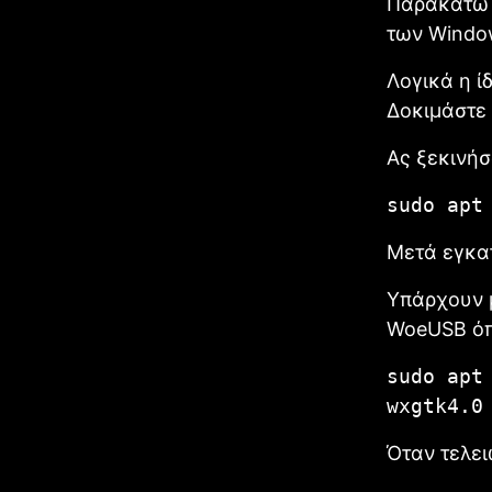
Παρακάτω 
των Windo
Λογικά η ί
Δοκιμάστε 
Ας ξεκινήσ
sudo apt
Μετά εγκα
Υπάρχουν μ
WoeUSB όπω
sudo apt
wxgtk4.0
Όταν τελει