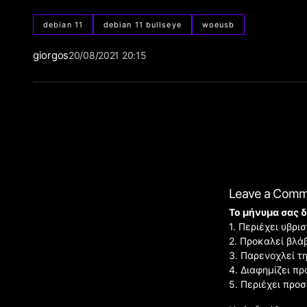
debian 11
debian 11 bullseye
woeusb
giorgos
20/08/2021 20:15
Leave a Com
Το μήνυμα σας δ
1. Περιέχει υβρ
2. Προκαλεί βλά
3. Παρενοχλεί τ
4. Διαφημίζει πρ
5. Περιέχει προ