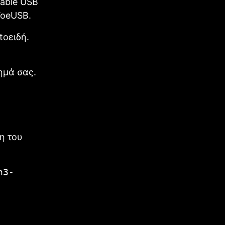
able USB
WoeUSB.
tοειδή.
ημά σας.
η του
n3-