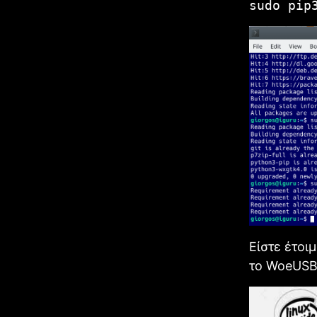
sudo pip
Είστε έτοι
το WoeUS