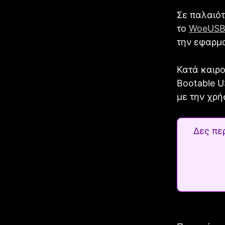
Σε παλαιότ
το
WoeUS
την εφαρμο
Κατά καιρο
Bootable 
με την χρή
Δες πε