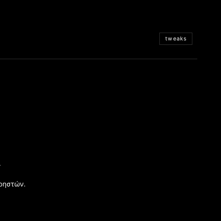
tweaks
.
χρηστών.