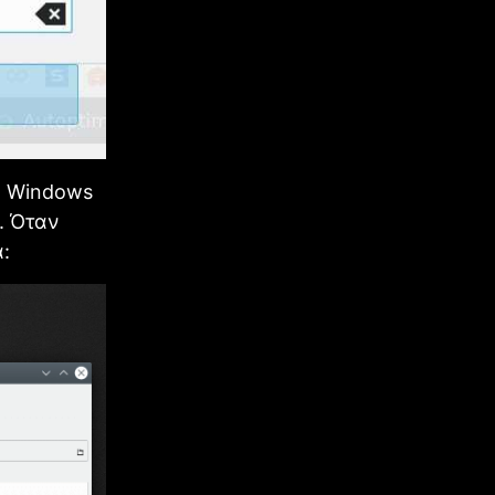
το Windows
h. Όταν
α: