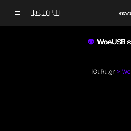
/new
WoeUSB εγ
iGuRu.gr
>
Wo