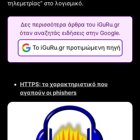
τηλεμετρίας” στο λογισμικό.
Δες περισσότερα άρθρα του iGuRu.gr
όταν αναζητάς ειδήσεις στην Google.
Το iGuRu.gr προτιμώμενη πηγή
HTTPS: το χαρακτηριστικό που
αγαπούν οι phishers