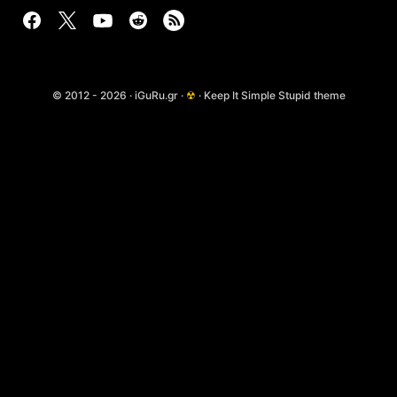
© 2012 - 2026 · iGuRu.gr ·
☢
· Keep It Simple Stupid theme