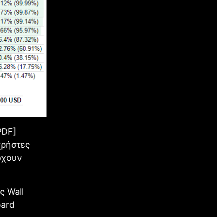
PDF]
χρήστες
ρχουν
ς Wall
oard