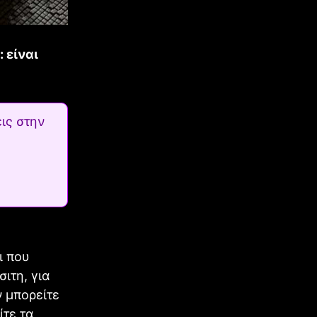
 είναι
ις στην
ι που
ιτη, για
ν μπορείτε
ίτε τα