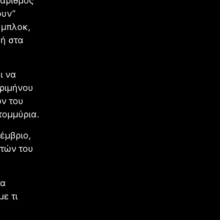
 αριθμός
ουν”
 μπλοκ,
 ή στα
ι να
τριμήνου
ών του
τομμύρια.
έμβριο,
στών του
να
ε τι