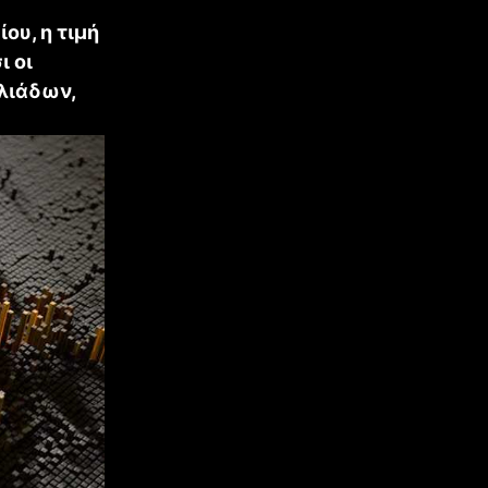
ου, η τιμή
ι οι
λιάδων,