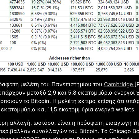
όσφατη μελέτη του Πανεπιστημίου του
Cambridge
[
 υπάρχουν μεταξύ 2,9 και 5,8 εκατομμύρια ενεργοί 
οποιούν το Βitcoin. Η μελέτη εκτιμά επίσης ότι υπά
 εκατομμύρια και 11,5 εκατομμύρια ενεργά wallets.
ρη αλλαγή, ωστόσο, είναι η πρόσφατη εισαγωγή τη
 περιβάλλον συναλλαγών του Βitcoin. Το Chicago B