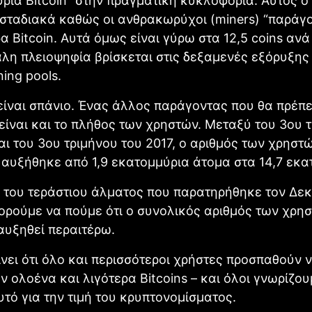
ρία Bitcoin” στην πραγματική κυκλοφορία. Αυτός ο
σταδιακά καθώς οι ανθρακωρύχοι (miners) “παράγ
α Bitcoin. Αυτά όμως είναι γύρω στα 12,5 coins ανά
λη πλειοψηφία βρίσκεται στις δεξαμενές εξόρυξης
ing pools.
 είναι σπάνιο. Ένας άλλος παράγοντας που θα πρέπε
είναι και το πλήθος των χρηστών. Μεταξύ του 3ου 
αι του 3ου τριμήνου του 2017, ο αριθμός των χρηστ
 αυξήθηκε από 1,9 εκατομμύρια άτομα στα 14,7 εκα
 του τεράστιου άλματος που παρατηρήθηκε τον Δεκ
ρούμε να πούμε ότι ο συνολικός αριθμός των χρη
 αυξηθεί περαιτέρω.
νει ότι όλο και περισσότεροι χρήστες προσπαθούν 
 ολοένα και λιγότερα Bitcoins – και όλοι γνωρίζουμ
υτό για την τιμή του κρυπτονομίσματος.