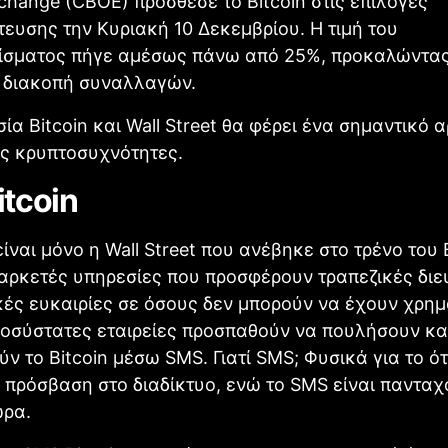
change (CBOE) πρόσθεσε το Βitcoin στις επιλογές
ευσης την Κυριακή 10 Δεκεμβρίου. Η τιμή του
ίσματος πήγε αμέσως πάνω από 25%, προκαλώντα
 διακοπή συναλλαγών.
ία Bitcoin και Wall Street θα φέρει ένα σημαντικό 
ις κρυπτοσυχνότητες.
tcoin
ίναι μόνο η Wall Street που ανέβηκε στο τρένο του B
αρκετές υπηρεσίες που προσφέρουν τραπεζικές διε
κές ευκαιρίες σε όσους δεν μπορούν να έχουν χρη
οσύστατες εταιρείες προσπαθούν να πουλήσουν κα
ν το Bitcoin μέσω SMS. Γιατί SMS; Φυσικά για το ότ
 πρόσβαση στο διαδίκτυο, ενώ το SMS είναι παντα
ώρα.