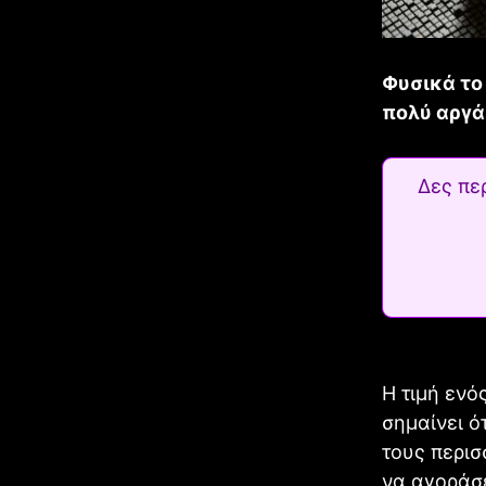
Φυσικά το
πολύ αργά
Δες πε
Η τιμή ενό
σημαίνει ό
τους περισ
να αγοράσε