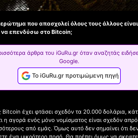
 ερώτημα που απασχολεί όλους τους άλλους είναι:
 να επενδύσω στο Bitcoin;
ρισσότερα άρθρα του iGuRu.gr όταν αναζητάς ειδήσε
Google.
Το iGuRu.gr προτιμώμενη πηγή
ς Bitcoin έχει φτάσει σχεδόν τα 20.000 δολάρια, κάτ
τι η αγορά ενός μόνο νομίσματος είναι σχεδόν απρόσ
σότερους από εμάς. Όμως αυτό δεν σημαίνει ότι δε
τε ένα μικρότερο ποσό. Θα πρέπει όμως να σκεφτε