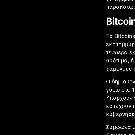
παρακάτω:
Bitco
Τα Bitcoin
εκατομμύρι
τέσσερα ε
σκόπιμα, 
χαμένους 
Ο δημιουργ
γύρω στο 1
Υπάρχουν ε
κατέχουν π
κυβερνήσει
Σύμφωνα μ