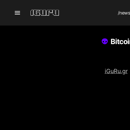
/new
Bitco
iGuRu.gr