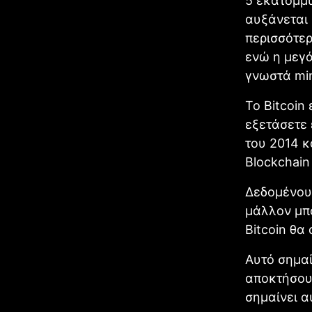
5 εκατομμυ
αυξάνεται 
περισσότερ
ενώ η μεγά
γνωστά min
Το Bitcoin
εξετάσετε 
του 2014 κ
Blockchain
Δεδομένου
μάλλον μπο
Bitcoin θα
Αυτό σημαί
αποκτήσουν
σημαίνει α