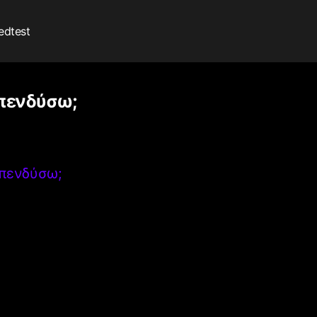
edtest
 επενδύσω;
επενδύσω;