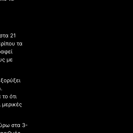
στα 21
ερίπου τα
ραφεί
υς με
εξορύξει
.
 το ότι
ι μερικές
ύρω στα 3-