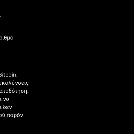
ς
αριθμό
itcoin.
υκολύνσεις
ματοδότηση.
ι να
ι δεν
χού παρόν