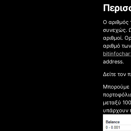
Περισ
Ο αριθμός 
συνεχώς. Ω
αριθμοί. Ο
αριθμό των
bitinfochar
address.
Δείτε τον 
Μπορούμε 
πορτοφόλια
μεταξύ 100
υπάρχουν 