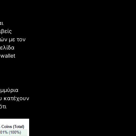
αι
ιβείς
τών με τον
σελίδα
wallet
ομμύρια
ου κατέχουν
ότι