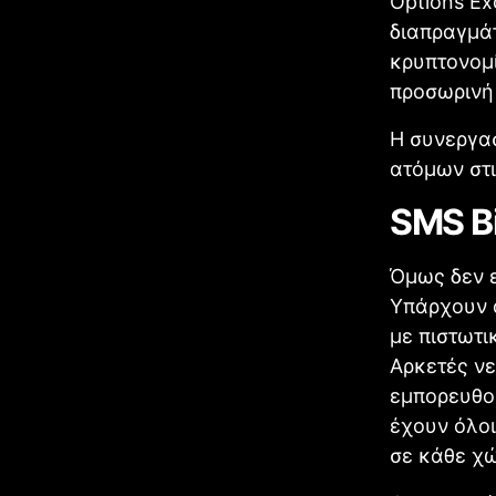
Options Ex
διαπραγμάτ
κρυπτονομ
προσωρινή
Η συνεργασ
ατόμων στ
SMS Bi
Όμως δεν ε
Υπάρχουν 
με πιστωτι
Αρκετές νε
εμπορευθού
έχουν όλοι
σε κάθε χ