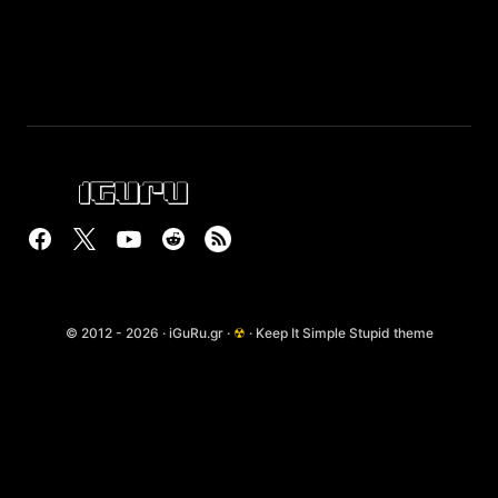
© 2012 - 2026 · iGuRu.gr ·
☢
· Keep It Simple Stupid theme