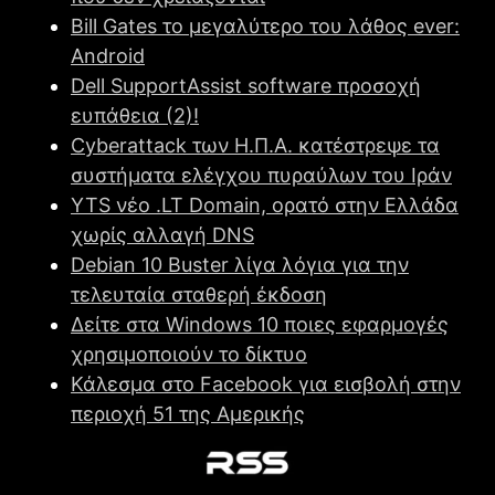
Bill Gates το μεγαλύτερο του λάθος ever:
Android
Dell SupportAssist software προσοχή
ευπάθεια (2)!
Cyberattack των Η.Π.Α. κατέστρεψε τα
συστήματα ελέγχου πυραύλων του Ιράν
YTS νέο .LT Domain, ορατό στην Ελλάδα
χωρίς αλλαγή DNS
Debian 10 Buster λίγα λόγια για την
τελευταία σταθερή έκδοση
Δείτε στα Windows 10 ποιες εφαρμογές
χρησιμοποιούν το δίκτυο
Κάλεσμα στο Facebook για εισβολή στην
περιοχή 51 της Αμερικής