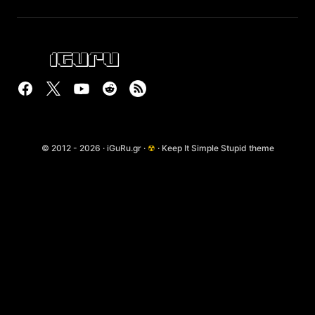
© 2012 - 2026 · iGuRu.gr ·
☢
· Keep It Simple Stupid theme