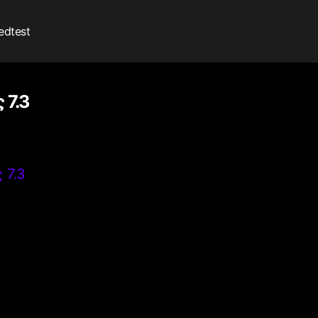
edtest
 7.3
 7.3