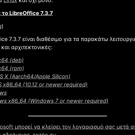
κά
Linux
και όχι μόνο.
το LibreOffice 7.3.7
g
)
fice 7.3.7 είναι διαθέσιμο για τα παρακάτω λειτουργ
και αρχιτεκτονικές:
x64 (deb)
x64 (rpm)
 X (Aarch64/Apple Silicon)
x86_64 (10.12 or newer required)
ws
ws x86_64 (Windows 7 or newer required)
_____________________________
osoft μπορεί να κλείσει τον λογαριασμό σας μετά 
 αδράνειας, εκτός αν ..