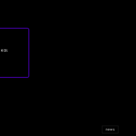
 και
news