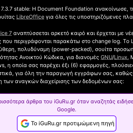
e 7.3.7 stable: Η Document Foundation ανακοίνωσε, 
σουίτας
LibreΟffice
για όλες τις υποστηριζόμενες πλ
ice 7
αναπτύσσεται αρκετό καιρό και έρχεται με νέ
ς που περιγράφονται παρακάτω στο change log. To L
εύθερη, πολυδύναμη (power-packed), σουίτα προσω
ότητας Ανοικτού Κώδικα, για διανομές
GNU
/
Linux
, 
s, η οποία σας παρέχει έξι (6) εφαρμογές, πλούσιε
τικά, για όλη την παραγωγή εγγράφων σας, καθώς 
η των αναγκών διαχείρισης των δεδομένων σας:
ρισσότερα άρθρα του iGuRu.gr όταν αναζητάς ειδήσε
Google.
Το iGuRu.gr προτιμώμενη πηγή