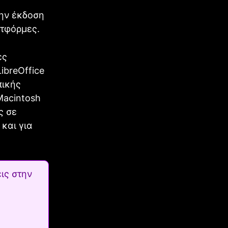
την έκδοση
ατφόρμες.
ες
ibreOffice
πικής
Macintosh
ς σε
και για
ις στην