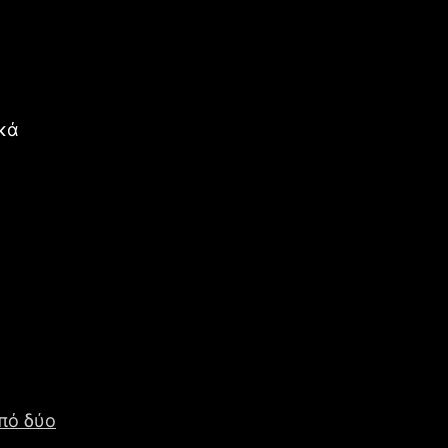
ικά
από δύο