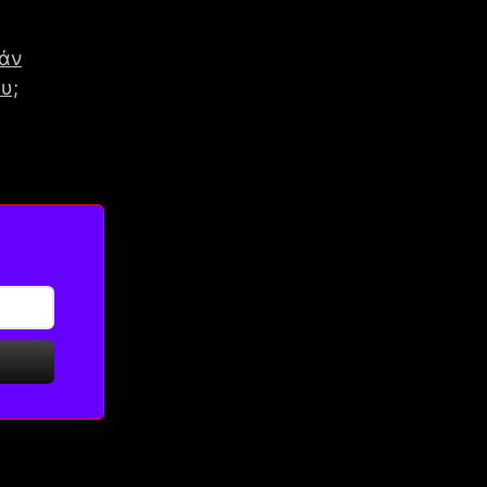
τάν
υ;