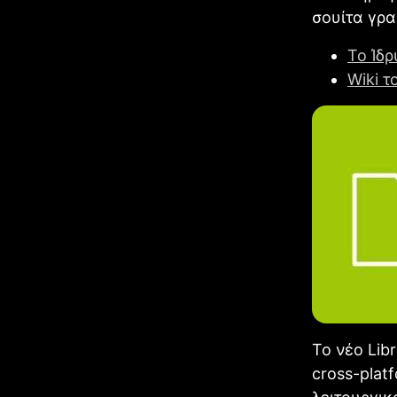
σουίτα γρα
Το Ίδ
Wiki 
To νέο Libr
cross-plat