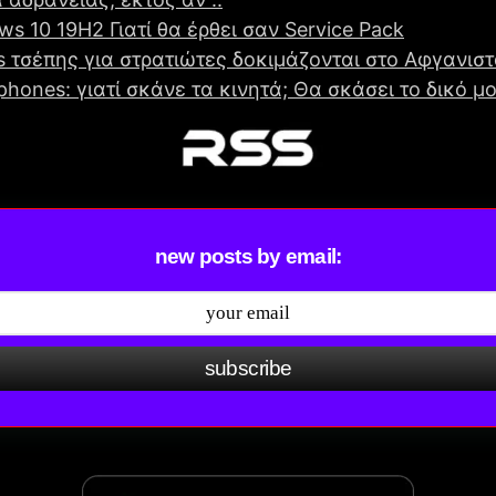
s 10 19H2 Γιατί θα έρθει σαν Service Pack
s τσέπης για στρατιώτες δοκιμάζονται στο Αφγανισ
hones: γιατί σκάνε τα κινητά; Θα σκάσει το δικό μο
new posts by email:
subscribe