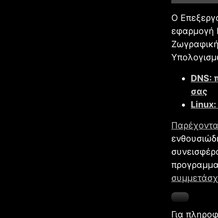
Ο Επεξεργα
εφαρμογή 
Ζωγραφική
Υπολογισμ
DNS: 
σας
Linux:
Παρέχοντα
ενθουσιώδ
συνεισφέρο
προγραμματ
συμμετάσχ
Για πληροφ