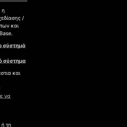
 η
εδίασης /
πων και
Base.
το σύστημά
κό σύστημα
άστια και
ς
ε να
 ή τη