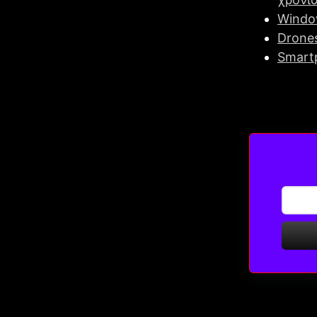
Window
Drone
Smartp