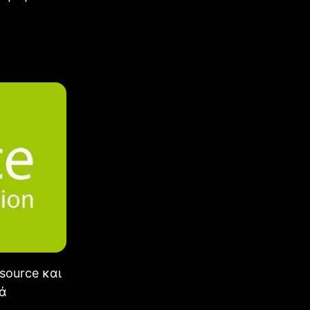
-source και
λά