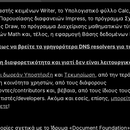
στής κειμένων Writer, το Υπολογιστικό φύλλο Calc,
Παρουσίασης διαφανειών Impress, το πρόγραμμα Σχ
ς Draw, το πρόγραμμα Διαχείρισης μαθηματικών τύ
ών Math και, τέλος, η εφαρμογή Βάσης δεδομένων 
πως να βρείτε τα γρηγορότερα DΝS resolvers για 
 η διαφορετικότητα και γιατί δεν είναι λειτουργι
ι δωρεάν Υποστήριξη
και
Τεκμηρίωση
, από την τερ
η κοινότητα χρηστών, από τους διάφορους
ντες/contributors και, βέβαια, από τους ίδιους του
ιστές/developers. Ακόμα και εσείς, επίσης,
μπορείτ
ετε
!
ορίες σχετικά με το Ίδρυμα «Document Foundation»