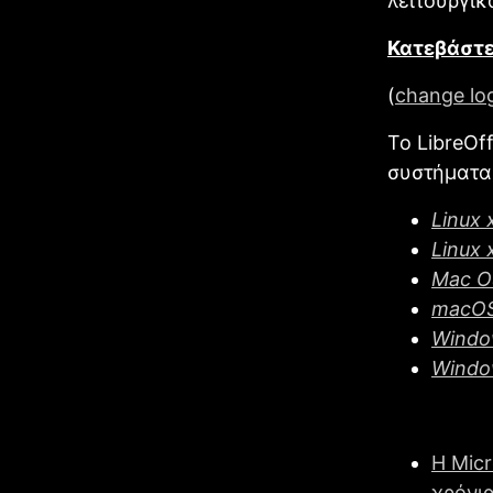
λειτουργι
Κατεβάστε 
(
change lo
Το LibreOf
συστήματα 
Linux 
Linux 
Mac OS
macOS 
Windo
Windo
Η Micr
χρόνια