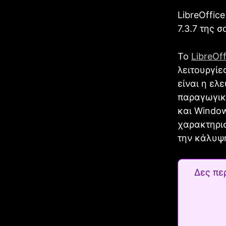
LibreOffic
7.3.7 της 
Το
LibreOff
λειτουργίε
είναι η ελ
παραγωγικ
και Window
χαρακτηρισ
την κάλυψ
Δες πε