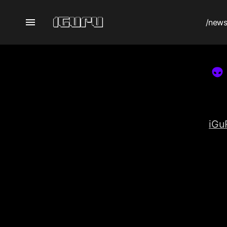
/new
iGu