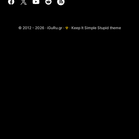
© 2012 - 2026 · iGuRu.gr ·
☢
· Keep It Simple Stupid theme