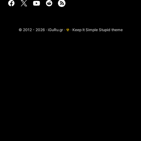
© 2012 - 2026 · iGuRu.gr ·
☢
· Keep It Simple Stupid theme