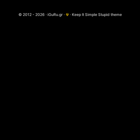
© 2012 - 2026 · iGuRu.gr ·
☢
· Keep It Simple Stupid theme