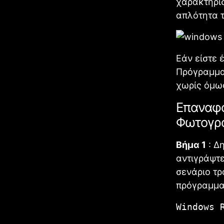
χαρακτηρισ
απλότητα 
Εάν είστε 
Πρόγραμμα
χωρίς όμως
Επαναφο
Φωτογρ
Βήμα 1
: Δ
αντιγράψτε
σενάριο τρ
πρόγραμμα
Windows 