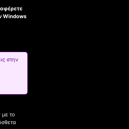
αναφέρετε
ν Windows
ις στην
 με το
ρόσθετα