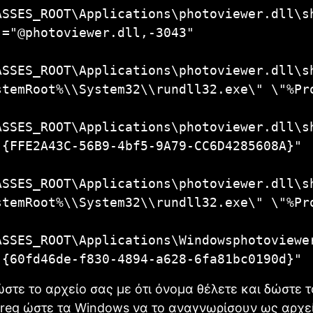
ASSES_ROOT\Applications\photoviewer.dll\sh
"="@photoviewer.dll,-3043"

ASSES_ROOT\Applications\photoviewer.dll\sh
stemRoot%\\System32\\rundll32.exe\" \"%Pr
ASSES_ROOT\Applications\photoviewer.dll\sh
"{FFE2A43C-56B9-4bf5-9A79-CC6D4285608A}"

ASSES_ROOT\Applications\photoviewer.dll\sh
stemRoot%\\System32\\rundll32.exe\" \"%Pr
ASSES_ROOT\Applications\Windowsphotoviewer
"{60fd46de-f830-4894-a628-6fa81bc0190d}"
ώστε το αρχείο σας με ότι όνομα θέλετε και δώστε τ
.reg ώστε τα Windows να το αναγνωρίσουν ως αρχε