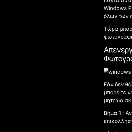
πάντα αυτή
Windows Ph
όλων των α
Τώρα μπορ
φωτογραφι
Απενεργ
Φωτογρ
Εάν δεν θέ
μπορείτε ν
μητρώο ακ
Βήμα 1 : Α
επικολλήστ