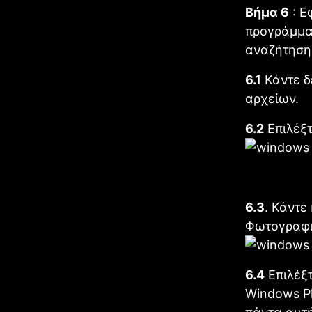
Βήμα 6
: Ε
προγράμματ
αναζήτησης
6.1
Κάντε δ
αρχείων.
6.2
Επιλέξτ
6.3
. Κάντε
Φωτογραφι
6.4
Επιλέξτ
Windows Ph