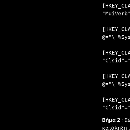
[HKEY_CL
"MuiVerb
[HKEY_CL
@="\"%Sy
[HKEY_CL
"Clsid"=
[HKEY_CL
@="\"%Sy
[HKEY_CL
"Clsid"=
Βήμα 2
: Σ
κατάληξη 