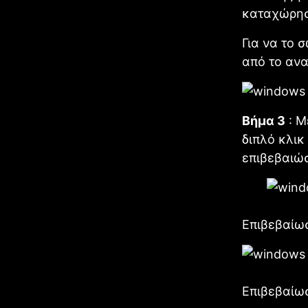
καταχώρησ
Για να το 
από το αν
Βήμα 3
: Μ
διπλό κλικ
επιβεβαιώσ
Επιβεβαίω
Επιβεβαίω