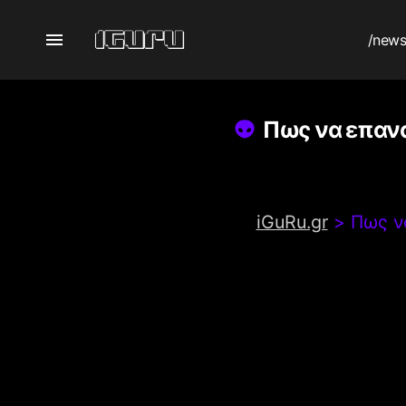
/new
Πως να επανα
iGuRu.gr
>
Πως ν