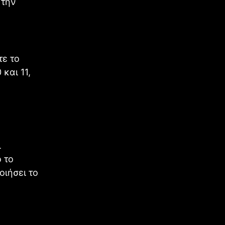
 την
τε το
και 11,
ι
 το
οιήσει το