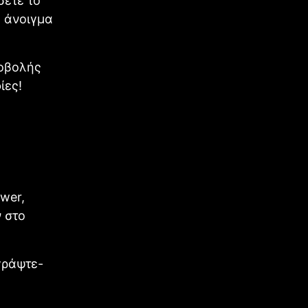
σετε το
ο άνοιγμα
ροβολής
ίες!
wer,
 στο
γράψτε-