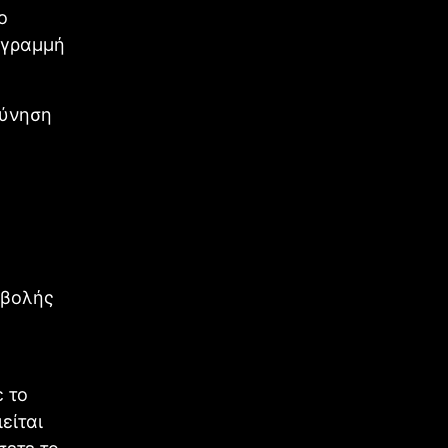
ο
 γραμμή
εύνηση
οβολής
ε το
είται