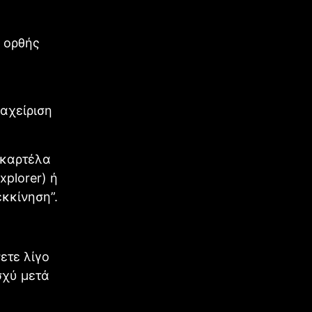
ς ορθής
ιαχείριση
 καρτέλα
xplorer) ή
εκκίνηση”.
ετε λίγο
σχύ μετά