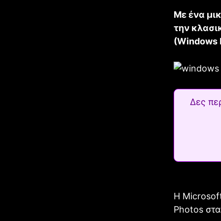
Με ένα μι
την κλασ
(Windows P
Δες πε
Η Microsof
Photos στα