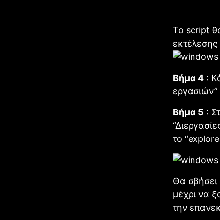
Το script 
εκτέλεσης
Βήμα 4
: Κ
εργασιών” 
Βήμα 5
: Σ
“Διεργασίε
το “explor
Θα σβήσει 
μέχρι να ξ
την επανε