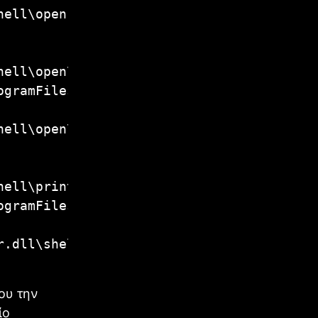
ell\open]

ell\open\command]

ogramFiles%\\Windows Photo Viewer\\PhotoV
ell\open\DropTarget]

ell\print\command]

ogramFiles%\\Windows Photo Viewer\\PhotoV
.dll\shell\print\DropTarget]

ου την
ίο