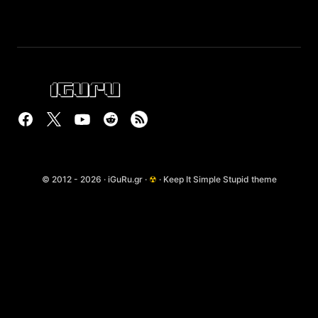
© 2012 - 2026 · iGuRu.gr ·
☢
· Keep It Simple Stupid theme