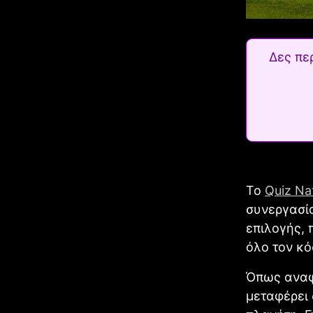
Δες πε
Το
Quiz Na
συνεργασί
επιλογής, 
όλο τον κό
Όπως αναφ
μεταφέρει 