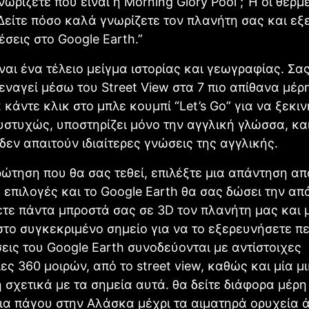
νωρίζετε πού είναι η Morning Glory Pool ; Ή οι θερμ
; Δείτε πόσο καλά γνωρίζετε τον πλανήτη σας και ε
έσεις στο Google Earth.”
ίναι ένα τέλειο μείγμα ιστορίας και γεωγραφίας. Σα
εναγεί μέσω του Street View στα 7 πιο απίθανα μέρη
 κάντε κλικ στο μπλε κουμπί “Let’s Go” για να ξεκιν
Δυστυχώς, υποστηρίζει μόνο την αγγλική γλώσσα, και
δεν απαιτούν ιδιαίτερες γνώσεις της αγγλικής.
ρώτηση που θα σας τεθεί, επιλέξτε μια απάντηση από
επιλογές και το Google Earth θα σας δώσει την απ
τε πάντα μπροστά σας σε 3D τον πλανήτη μας και 
στο συγκεκριμένο σημείο για να το εξερευνήσετε π
εις του Google Earth συνοδεύονται με αντίστοιχες
ς 360 μοιρών, από το street view, καθώς και μία μ
σχετικά με τα σημεία αυτά. θα δείτε διάφορα μέρη 
α πάγου στην Αλάσκα μέχρι τα αιματηρά ορυχεία 