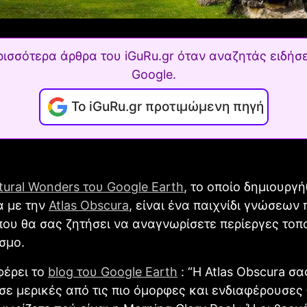
ρισσότερα άρθρα του iGuRu.gr όταν αναζητάς ειδήσε
Google.
Το iGuRu.gr προτιμώμενη πηγή
tural Wonders του Google Earth
, το οποίο δημιουργ
α με την
Atlas Obscura
, είναι ένα παιχνίδι γνώσεω
που θα σας ζητήσει να αναγνωρίσετε περίεργες τοπ
σμο.
έρει το
blog του Google Earth
: “Η Atlas Obscura σα
σε μερικές από τις πιο όμορφες και ενδιαφέρουσες 