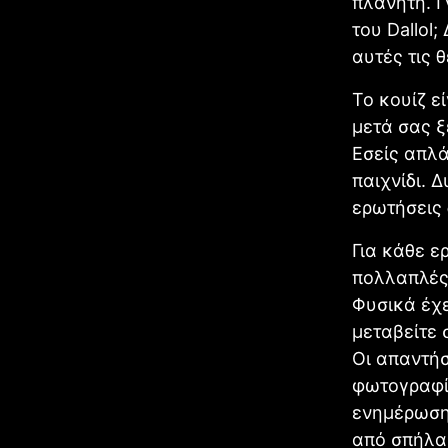
πλανήτη. Γ
του Dallol
αυτές τις θ
Το κουίζ ε
μετά σας ξ
Εσείς απλά
παιχνίδι. 
ερωτήσεις 
Για κάθε ε
πολλαπλές 
Φυσικά έχε
μεταβείτε 
Οι απαντήσ
φωτογραφίε
ενημέρωση 
από σπήλαι