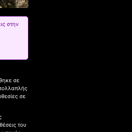
ις στην
ήθηκε σε
ν πολλαπλής
οθεσίες σε
ς
θέσεις του