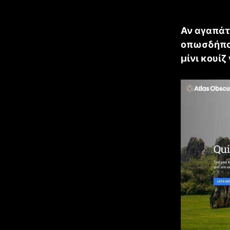
Αν αγαπάτ
οπωσδήποτ
μίνι κουίζ