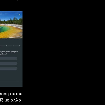
δοση αυτού
υίζ με άλλα