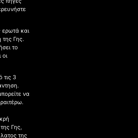
ές πηγές
ξερευνήστε
ς ερωτά και
 της Γης.
ήσει το
 οι
 τις 3
άντηση.
μπορείτε να
εραιτέρω.
ικρή
της Γης,
άλατος της