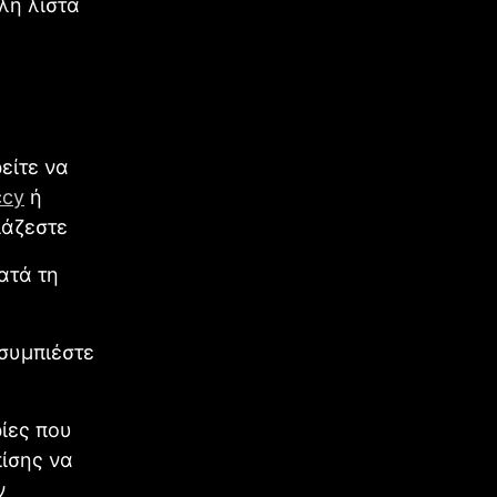
άλη λίστα
είτε να
ccy
ή
ιάζεστε
ατά τη
συμπιέστε
ίες που
πίσης να
ν