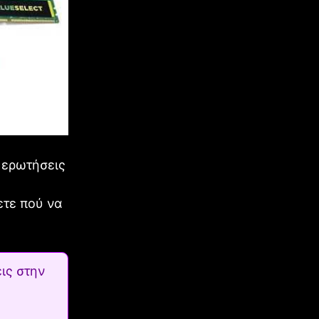
ι ερωτήσεις
ο
ετε πού να
ις στην