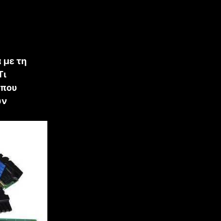
 με τη
Τι
 που
ύν