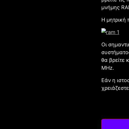
μνήμης RA
H μητρική 
Οι σημαντι
συστήματος
θα βρείτε 
MHz.
Εάν η ιστο
χρειάζεστε