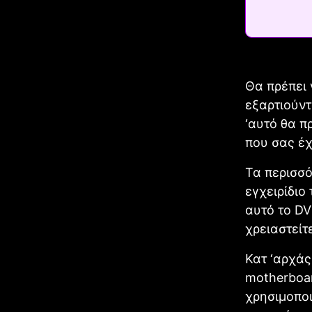
Θα πρέπει 
εξαρτιούντ
‘αυτό θα π
που σας έχ
Τα περισσ
εγχειρίδιο
αυτό το DV
χρειαστείτ
Κατ ‘αρχάς
motherboar
χρησιμοποι