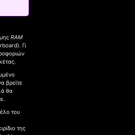
ήμης
RAM
board). Γι
ηροφοριών
κέτας.
ωμένο
να βρείτε
λά θα
ε.
τέλο του
ιρίδιο της