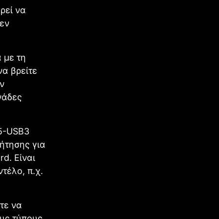
ρεί να
εν
 με τη
να βρείτε
ν
νάδες
55-USB3
ήτησης για
d. Είναι
τέλο, π.χ.
τε να
ους τύπους