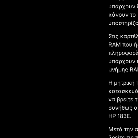
υπάρχουν δ
κάνουν το 
υποστηρίζο
Στις καρτέ
RΑM που ήδ
πληροφορίε
υπάρχουν ε
μνήμης RA
Η μητρική 
κατασκευάζ
να βρείτε 
συνήθως αρ
HP 183E.
Μετά την 
βρείτε τις