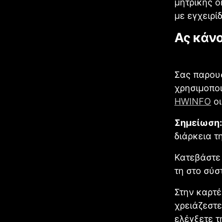
μητρικής o
με εγχειρίδ
Ας κάνο
Σας παρου
χρησιμοπο
HWINFO
οι
Σημείωση:
διάρκεια τ
Κατεβάστε
τη στο σύσ
Στην καρτέ
χρειάζεστε
ελέγξετε τ