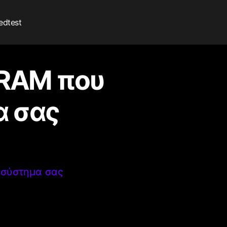
edtest
 RAM που
α σας
 σύστημα σας