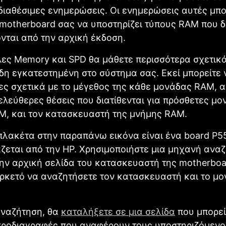
ιαθέσιμες ενημερώσεις. Οι ενημερώσεις αυτές μπο
motherboard σας να υποστηρίζει τύπους RΑM που δ
νται από την αρχική έκδοση.
λες Memory και SPD θα μάθετε περισσότερα σχετικά
η εγκατεστημένη στο σύστημα σας. Εκεί μπορείτε 
ς σχετικά με το μέγεθος της κάθε μονάδας RΑM, α
λεύθερες θέσεις που διατίθενται για πρόσθετες μο
M, και τον κατασκευαστή της μνήμης RΑM.
πλακέτα στην παραπάνω εικόνα είναι ένα board P
εται από την HP. Χρησιμοποιήστε μια μηχανή αναζ
την αρχική σελίδα τoυ κατασκευαστή της motherboar
κετό να αναζητήσετε τον κατασκευαστή και το μον
αναζήτηση, θα
καταλήξετε σε μια σελίδα
που μπορεί
 προδιαγραφές που αναφέρουν τους υποστηριζόμεν