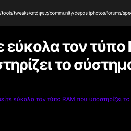
s
/tools
/tweaks
/απόψεις
/community
/depositphotos
/forums
/spe
ε εύκολα τον τύπο
τηρίζει το σύστημ
ρείτε εύκολα τον τύπο RAM που υποστηρίζει το