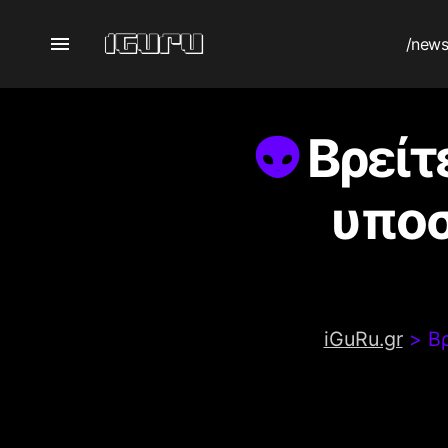
/new
Βρείτ
υποσ
iGuRu.gr
>
Β