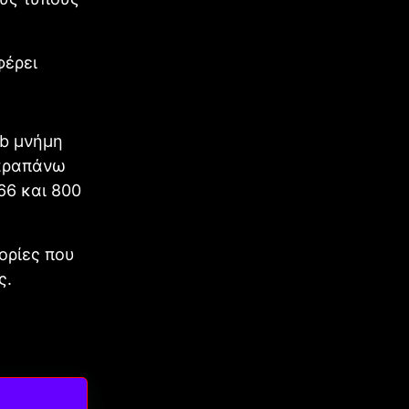
φέρει
Gb μνήμη
παραπάνω
66 και 800
ορίες που
ς.