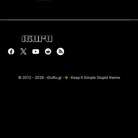
© 2012 - 2026 · iGuRu.gr ·
☢
· Keep It Simple Stupid theme