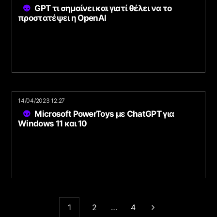
GPT τι σημαίνει και γιατί θέλει να το
προστατέψει η OpenAI
14/04/2023 12:27
Microsoft PowerToys με ChatGPT για
Windows 11 και 10
1
2
…
4