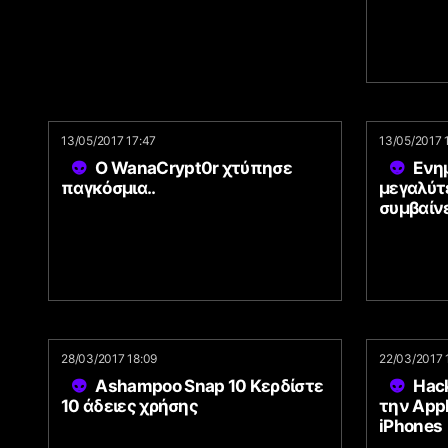
13/05/2017 17:47
13/05/2017 
Ο WanaCrypt0r χτύπησε
Ενη
παγκόσμια..
μεγαλύτ
συμβαίν
28/03/2017 18:09
22/03/2017 
Ashampoo Snap 10 Κερδίστε
Hac
10 άδειες χρήσης
την Appl
iPhones