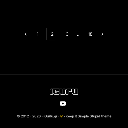
1
2
3
…
18
© 2012 - 2026 · iGuRu.gr ·
☢
· Keep It Simple Stupid theme