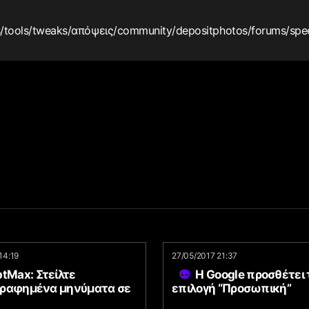
s
/tools
/tweaks
/απόψεις
/community
/depositphotos
/forums
/spe
14:19
27/05/2017 21:37
tMax: Στείλτε
Η Google προσθέτει
ραφημένα μηνύματα σε
επιλογή “Προσωπική”