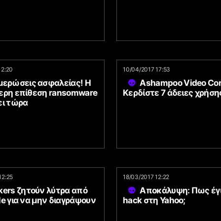
12:20
10/04/2017 17:53
μερώσεις ασφαλείας! Η
Ashampoo Video Con
ερη επίθεση ransomware
Κερδίστε 7 άδειες χρήση
ει τώρα
12:25
18/03/2017 12:22
kers ζητούν λύτρα από
Αποκάλυψη: Πως έγι
e για να μην διαγράψουν
hack στη Yahoo;