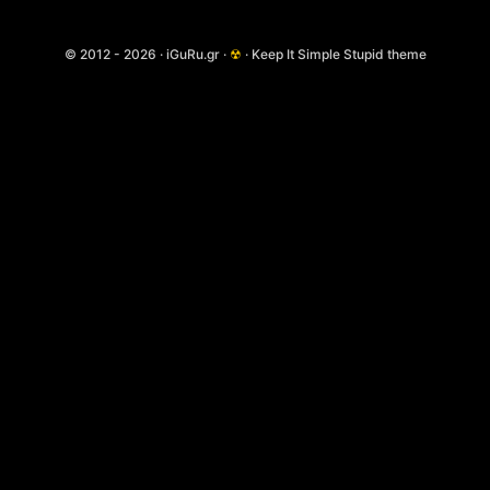
© 2012 - 2026 · iGuRu.gr ·
☢
· Keep It Simple Stupid theme