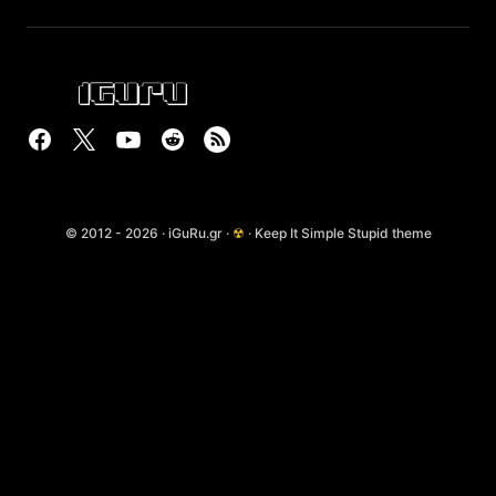
© 2012 - 2026 · iGuRu.gr ·
☢
· Keep It Simple Stupid theme