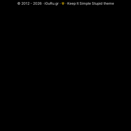
© 2012 - 2026 · iGuRu.gr ·
☢
· Keep It Simple Stupid theme