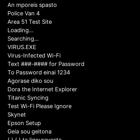
An mporeis spasto
Police Van 4
Area 51 Test Site
Loading…
Searching…
VIRUS.EXE
Virus-Infected Wi-Fi
Text ###-#### for Password
To Password einai 1234
Agorase diko sou
Dora the Internet Explorer
Titanic Syncing
Test Wi-Fi Please Ignore
Skynet
Epson Setup
Geia sou geitona
(.) (.) ta ligoureyeste