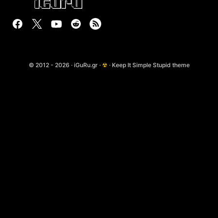
© 2012 - 2026 · iGuRu.gr ·
☢
· Keep It Simple Stupid theme