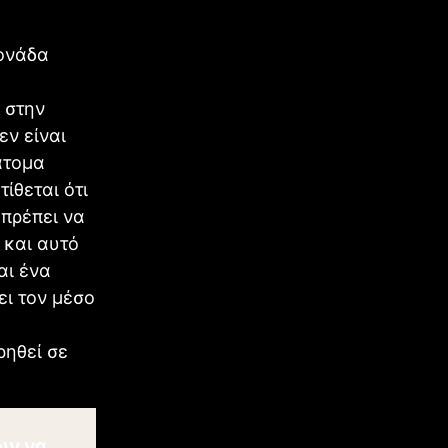
μονάδα
 στην
εν είναι
άτομα
ίθεται ότι
 πρέπει να
 και αυτό
αι ένα
ι τον μέσο
ρηθεί σε
ων να