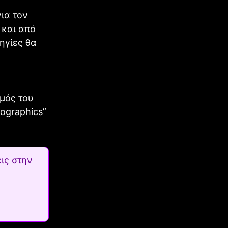
ια τον
 και από
ηγίες θα
σμός του
ographics”
ις στην