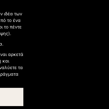
ν ιδέα των
από το ένα
ι το πέντε
ψης).
α.
ίναι αρκετά
ή και
αναλύετε τα
πράγματα