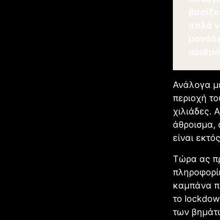
βασίζε
απλά ν
μονάδε
αριθμό
Ανάλογα με
περιοχή το
χιλιάδες. 
άθροισμα, 
είναι εκτός
Τώρα ας π
πληροφορίε
καμπάνα πο
το lockdow
των βημάτ