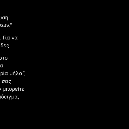
ωση:
εων.”
 Για να
δες.
στο
ια
ρία μήλα”,
α σας
ν μπορείτε
άδειγμα,