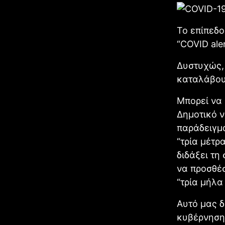
Το επίπεδο
“COVID ale
Δυστυχώς, 
καταλάβουμ
Μπορεί να 
Δημοτικό ν
παράδειγμα
“τρία μέτρ
διδάξει τη
να προσθέσ
“τρία μήλα
Αυτό μας δ
κυβέρνησης