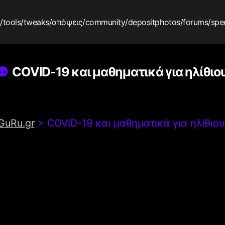
s
/tools
/tweaks
/απόψεις
/community
/depositphotos
/forums
/spe
COVID-19 και μαθηματικά για ηλίθιο
GuRu.gr
>
COVID-19 και μαθηματικά για ηλίθιο