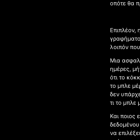
οπότε θα π
Επιπλέον, 
γραφήματος
λοιπόν που
Μια ασφαλή
ημέρες, μή
ότι το κόκ
το μπλε μέ
δεν υπάρχε
τι το μπλε
Και ποιος 
δεδομένου 
να επιλέξε