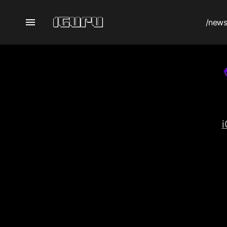
/new
i