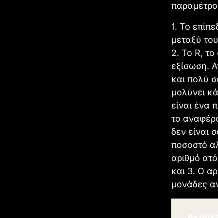
παραμέτρο
1. Το επίπ
μεταξύ του
2. Το R, τ
εξίσωση. Α
και πολύ σ
μολύνει κά
είναι ένα 
το αναφέρο
δεν είναι 
ποσοστό αλ
αριθμό ατ
και 3. Ο α
μονάδες α
Ακούγε