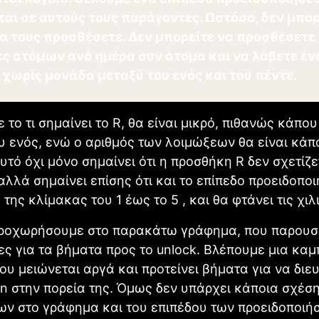
ται σε αυτούς τους παράγοντες. Ωστόσο, δεν μπορ
α τους προσθέσετε. Δεν μπορείτε να προσθέσετε
ς ατόμων ανά ημέρα συν άτομα και να λάβετε έν
 χωρίς μονάδα μεταξύ του ενός και του πέντε.
 το τι σημαίνει το R, θα είναι μικρό, πιθανώς κάπου
υ ενός, ενώ ο αριθμός των λοιμώξεων θα είναι κάπ
Αυτό όχι μόνο σημαίνει ότι η προσθήκη R δεν σχετίζε
αλλά σημαίνει επίσης ότι και το επίπεδο προειδοπο
 της κλίμακας του 1 έως το 5 , και θα φτάνει τις χιλ
ροχωρήσουμε στο παρακάτω γράφημα, που παρουσι
ς για τα βήματα προς το unlock. Βλέπουμε μια κα
υ μειώνεται αργά και προτείνει βήματα για να διε
n στην πορεία της. Όμως δεν υπάρχει κάποια σχέσ
ων στο γράφημα και του επιπέδου των προειδοποιή