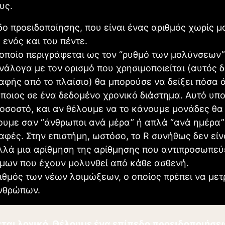
υς.
εδο προειδοποίησης, που είναι ένας αριθμός χωρίς 
 ενός και του πέντε.
ο οποίο περιγράφεται ως τον “ρυθμό των μολύνσεων”
νάλογα με τον ορισμό που χρησιμοποιείται (αυτός δ
αφής από το πλαίσιο) θα μπορούσε να δείξει πόσα 
ποιος σε ένα δεδομένο χρονικό διάστημα. Αυτό υποτ
ποσοστό, και αν θέλουμε να το κάνουμε μονάδες θα
υμε σαν “άνθρωποι ανά μέρα” ή απλά “ανά ημέρα”
σαφές. Στην επιστήμη, ωστόσο, το R συνήθως δεν είν
λά μια αρίθμηση της αρίθμησης που αντιπροσωπεύε
όμων που έχουν μολυνθεί από κάθε ασθενή.
ριθμός των νέων λοιμώξεων, ο οποίος πρέπει να μετ
νθρώπων.
ται λογικό. Θέλουμε ένα επίπεδο προειδοποιήσε