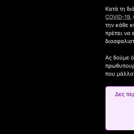
Κατά τη δι
COVID-19
,
την κάθε κ
πρέπει να 
διασφαλιστ
Ας δούμε ό
πρωθυπουργ
που μάλλο
Δες πε