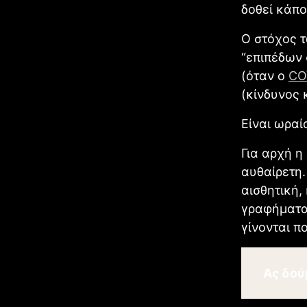
δοθεί κάπο
Ο στόχος 
“επιπέδων 
(όταν o
CO
(κίνδυνος 
Είναι ωραί
Για αρχή η
αυθαίρετη.
αισθητική,
γραφήματα 
γίνονται π
Ας δού