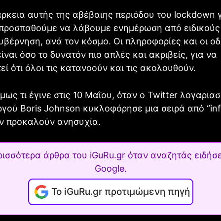
άρκεια αυτής της αβέβαιης περιόδου του lockdown γ
 προσπαθούμε να λάβουμε ενημέρωση από ειδικούς
υβέρνηση, ανά τον κόσμο. Οι πληροφορίες και οι οδ
είναι όσο το δυνατόν πιο απλές και ακριβείς, για να
εί ότι όλοι τις κατανοούν και τις ακολουθούν.
μως τι έγινε στις 10 Μαΐου, όταν ο Twitter λογαρια
ού Boris Johnson κυκλοφόρησε μια σειρά από “inf
ν προκαλούν ανησυχία.
ρισσότερα άρθρα του iGuRu.gr όταν αναζητάς ειδήσε
Google.
Το iGuRu.gr προτιμώμενη πηγή