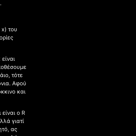
.
 x) του
ορίες
 είναι
υποθέσουμε
άιο, τότε
όνια. Αφού
όκκινο και
 είναι ο R
λλά γιατί
ητό, ας