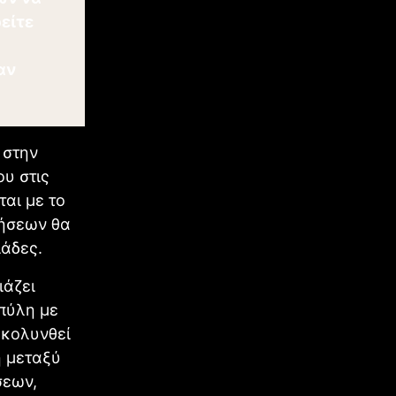
είτε
αν
 στην
ου στις
ται με το
ιήσεων θα
ιάδες.
άζει
μπύλη με
υκολυνθεί
η μεταξύ
σεων,