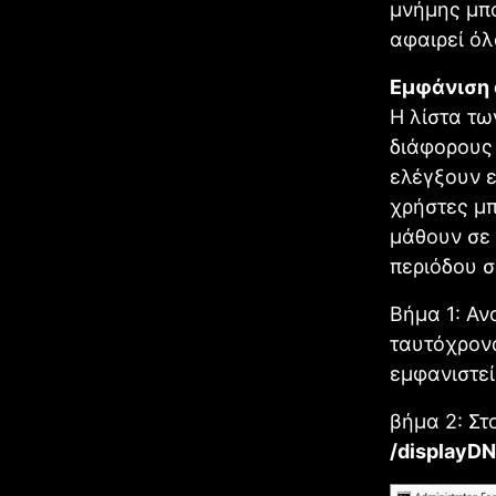
μνήμης μπο
αφαιρεί όλ
Εμφάνιση
Η λίστα τ
διάφορους 
ελέγξουν ε
χρήστες μπ
μάθουν σε 
περιόδου σ
Βήμα 1: Αν
ταυτόχρονα
εμφανιστεί
βήμα 2: Σ
/displayD