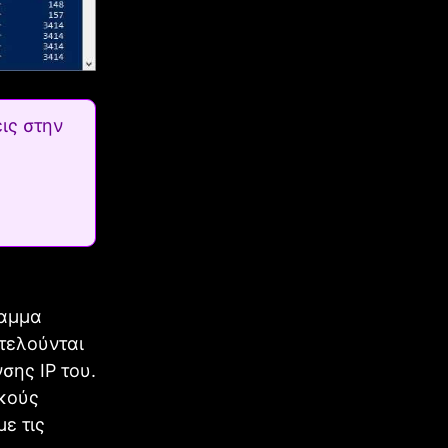
ις στην
ραμμα
κτελούνται
σης IP του.
ικούς
ε τις