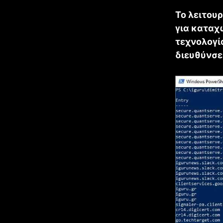
Το λειτου
για καταχ
τεχνολογία
διευθύνσε