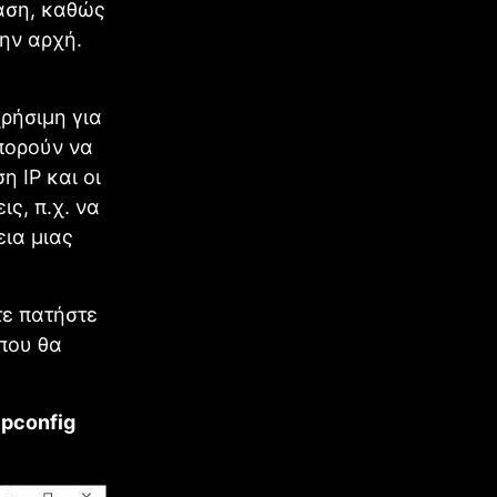
αση, καθώς
την αρχή.
ρήσιμη για
πορούν να
 IP και οι
ς, π.χ. να
εια μιας
τε πατήστε
που θα
ipconfig