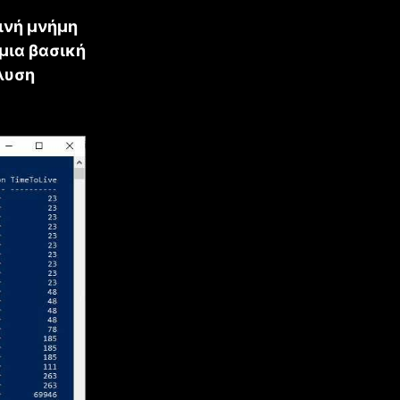
ινή μνήμη
μια βασική
ίλυση