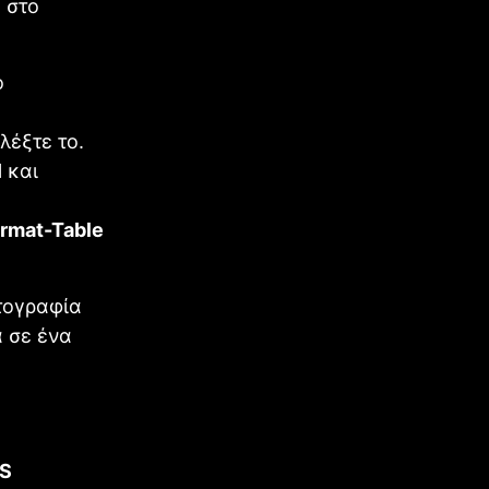
 στο
ο
λέξτε το.
 και
ormat-Table
τογραφία
α σε ένα
S