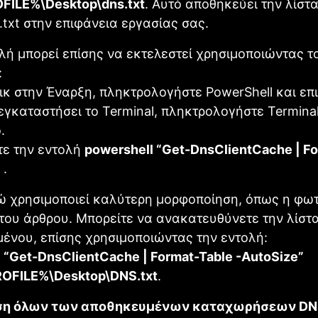
ILE%\Desktop\dns.txt
. Αυτό αποθηκεύει την λίστα
.txt στην επιφάνεια εργασίας σας.
ολή μπορεί επίσης να εκτελεστεί χρησιμοποιώντας τ
:
λικ στην Έναρξη, πληκτρολογήστε PowerShell και επι
εγκαταστήσει το Terminal, πληκτρολογήστε Terminal
.
τε την εντολή
powershell “Get-DnsClientCache | F
.
δώ χρησιμοποιεί καλύτερη μορφοποίηση, όπως η φω
του άρθρου. Μπορείτε να ανακατευθύνετε την λίστ
μένου, επίσης χρησιμοποιώντας την εντολή:
 “Get-DnsClientCache | Format-Table -AutoSize”
FILE%\Desktop\DNS.txt
.
ση όλων των αποθηκευμένων καταχωρήσεων DN