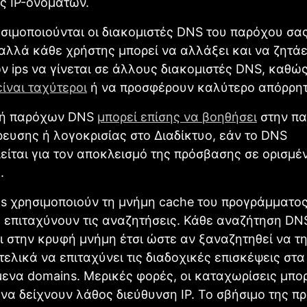
ες IP-ονομάτων.
σιμοποιούνται οι διακομιστές DNS του παρόχου σα
 αλλά κάθε χρήστης μπορεί να αλλάξει και να ζητάε
ν ips να γίνεται σε άλλους διακομιστές DNS, καθώς
είναι ταχύτεροι
ή να προσφέρουν καλύτερο απόρρητ
γή παρόχων DNS
μπορεί επίσης να βοηθήσει
στην π
ευσης ή λογοκρισίας στο Διαδίκτυο, εάν το DNS
είται για τον αποκλεισμό της πρόσβασης σε ορισμέ
.
s χρησιμοποιούν τη μνήμη cache του προγράμματος
 επιταχύνουν τις αναζητήσεις. Κάθε αναζήτηση DN
ι στην κρυφή μνήμη έτσι ώστε αν ξαναζητηθεί να τη
 τελικά να επιταχύνει τις διαδοχικές επισκέψεις στ
ενα domains. Μερικές φορές, οι καταχωρίσεις μπορ
 να δείχνουν λάθος διεύθυνση IP. Το σβήσιμο της π