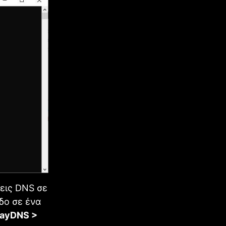
εις DNS σε
δο σε ένα
playDNS >