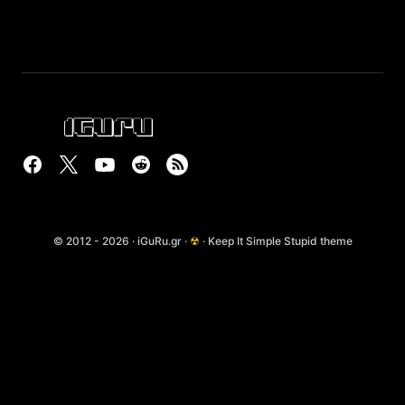
© 2012 - 2026 · iGuRu.gr ·
☢
· Keep It Simple Stupid theme