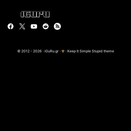
© 2012 - 2026 · iGuRu.gr ·
☢
· Keep It Simple Stupid theme