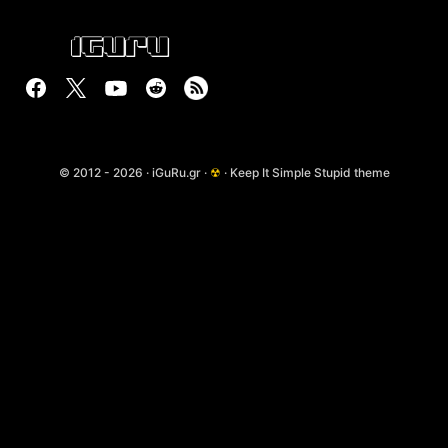
© 2012 - 2026 · iGuRu.gr ·
☢
· Keep It Simple Stupid theme