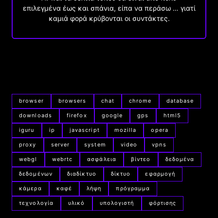
επιλεγμένα έως και σπάνια, είπα να περάσω … γιατί
καμιά φορά κρύβονται οι συντάκτες.
browser
browsers
chat
chrome
database
downloads
firefox
google
gps
html5
iguru
ip
javascript
mozilla
opera
proxy
server
system
video
vpns
webgl
webrtc
ασφάλεια
βίντεο
δεδομένα
δεδομένων
διαδίκτυο
δίκτυο
εφαρμογή
κάμερα
καφέ
λήψη
πρόγραμμα
τεχνολογία
υλικό
υπολογιστή
φόρτισης