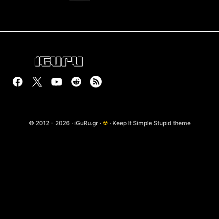
© 2012 - 2026 · iGuRu.gr ·
☢
· Keep It Simple Stupid theme