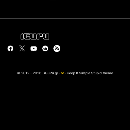
© 2012 - 2026 · iGuRu.gr ·
☢
· Keep It Simple Stupid theme