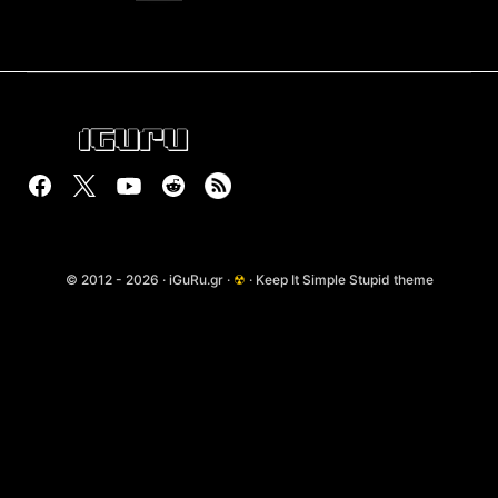
© 2012 - 2026 · iGuRu.gr ·
☢
· Keep It Simple Stupid theme