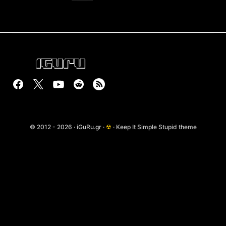
© 2012 - 2026 · iGuRu.gr ·
☢
· Keep It Simple Stupid theme