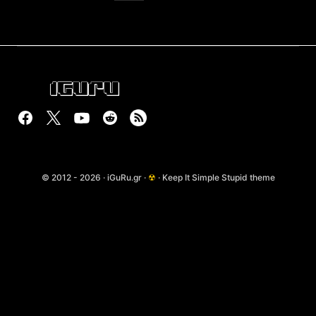
© 2012 - 2026 · iGuRu.gr ·
☢
· Keep It Simple Stupid theme