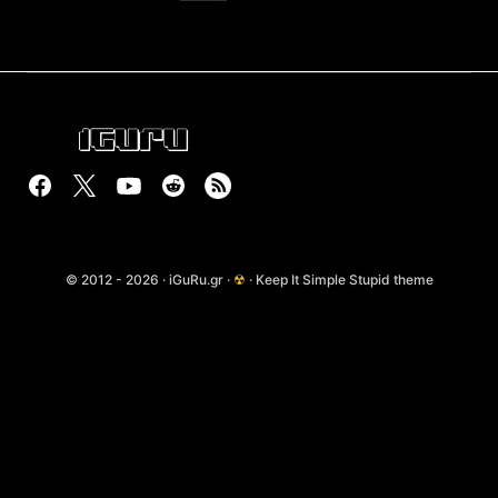
© 2012 - 2026 · iGuRu.gr ·
☢
· Keep It Simple Stupid theme