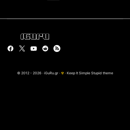
© 2012 - 2026 · iGuRu.gr ·
☢
· Keep It Simple Stupid theme