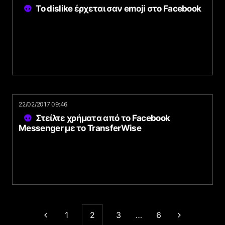
Το dislike έρχεται σαν emoji στο Facebook
22/02/2017 09:46
Στείλτε χρήματα από το Facebook
Messenger με το TransferWise
1
2
3
…
6