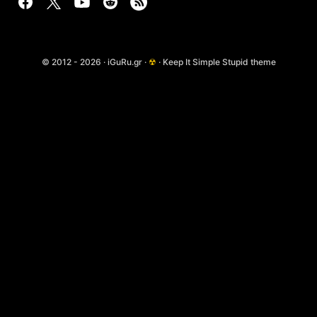
© 2012 - 2026 · iGuRu.gr ·
☢
· Keep It Simple Stupid theme