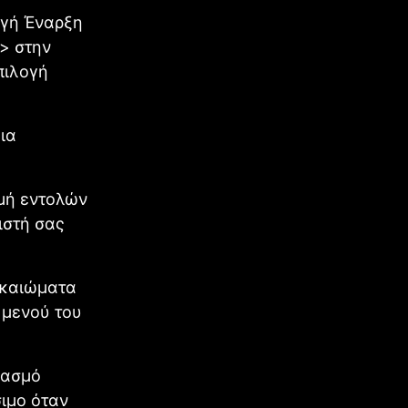
ογή Έναρξη
> στην
πιλογή
ια
μή εντολών
ιστή σας
ικαιώματα
 μενού του
υασμό
ιμο όταν