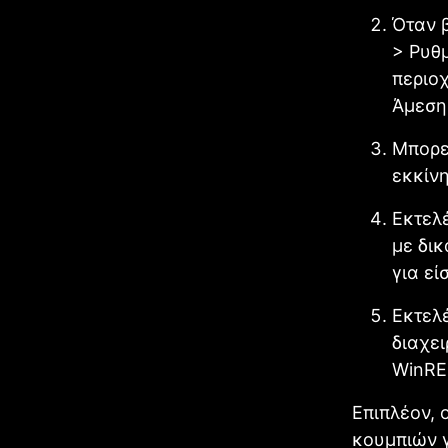
Όταν 
> Ρυθ
περιο
Άμεση
Μπορε
εκκίν
Εκτελ
με δικ
για εί
Εκτελ
διαχει
WinRE 
Επιπλέον,
κουμπιών γ