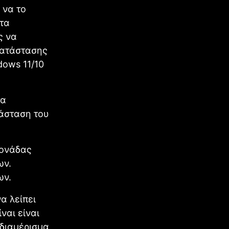
 να το
τα
ς να
κατάστασης
dows 11/10
τα
τάσταση του
μονάδας
ων.
ων.
α λείπει
ναι είναι
 διαμέρισμα