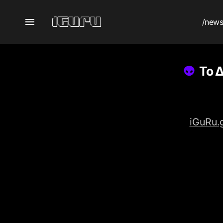
/new
Το 
iGuRu.