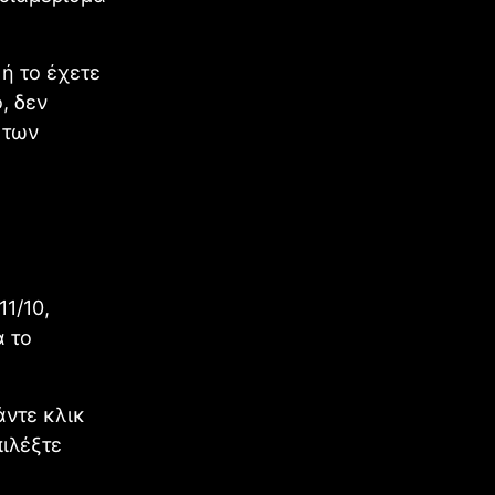
ή το έχετε
, δεν
 των
1/10,
α το
άντε κλικ
πιλέξτε