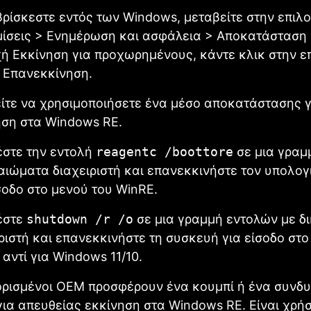
βρίσκεστε εντός των Windows, μεταβείτε στην επιλ
μίσεις > Ενημέρωση και ασφάλεια > Αποκατάσταση 
χή Εκκίνηση για προχωρημένους, κάντε κλικ στην ε
 Επανεκκίνηση.
ίτε να χρησιμοποιήσετε ένα μέσο αποκατάστασης γ
ηση στα Windows RE.
έστε την εντολή
reagentc /boottore
σε μια γραμ
αιώματα διαχειριστή και επανεκκινήστε τον υπολογ
σοδο στο μενού του WinRE.
έστε
shutdown /r /o
σε μια γραμμή εντολών με δ
ριστή και επανεκκινήστε τη συσκευή για είσοδο στο
αντί για Windows 11/10.
 ορισμένοι OEM προσφέρουν ένα κουμπί ή ένα συνδ
ια απευθείας εκκίνηση στα Windows RE. Είναι χρήσ