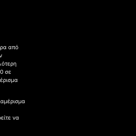
ερα από
ν
λότερη
0 σε
μέρισμα
ιαμέρισμα
είτε να