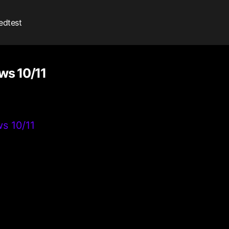
edtest
s 10/11
s 10/11