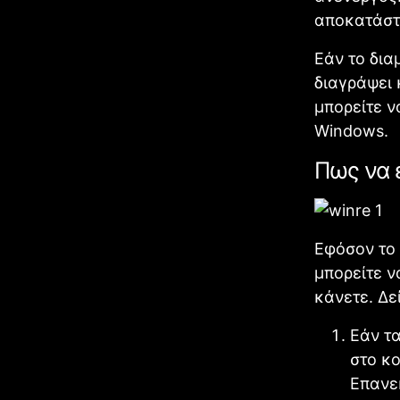
αποκατάστα
Εάν το δια
διαγράψει 
μπορείτε 
Windows.
Πως να 
Εφόσον το 
μπορείτε ν
κάνετε. Δε
Εάν τ
στο κο
Επανε