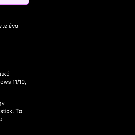
ετε ένα
τικό
ows 11/10,
ην
tick. Τα
υ