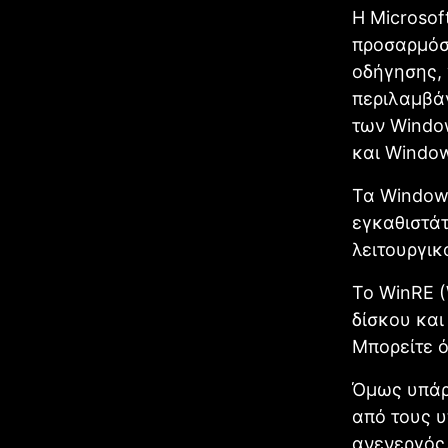
Η Microsof
προσαρμόσ
οδήγησης, 
περιλαμβά
των Window
και Window
Τα Windows
εγκαθιστάτ
λειτουργικ
Το WinRE 
δίσκου και
Μπορείτε ό
Όμως υπάρχ
από τους υ
ανενεργός.