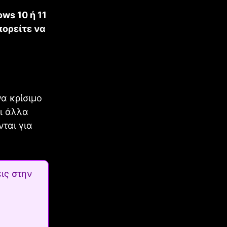
ws 10 ή 11
πορείτε να
α κρίσιμο
ι άλλα
ται για
ις στην