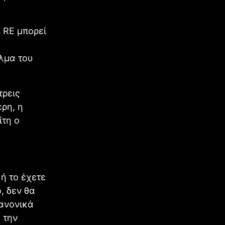
 RE μπορεί
λμα του
τρεις
ερη, η
ίτη ο
ή το έχετε
, δεν θα
κανονικά
 την