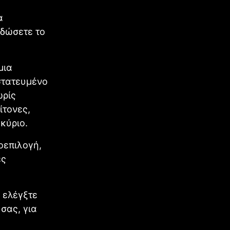
α
 δώσετε το
μια
στατευμένο
ωρίς
ίτονες,
κύριο.
οεπιλογή,
ες
ε ελέγξτε
σας, για