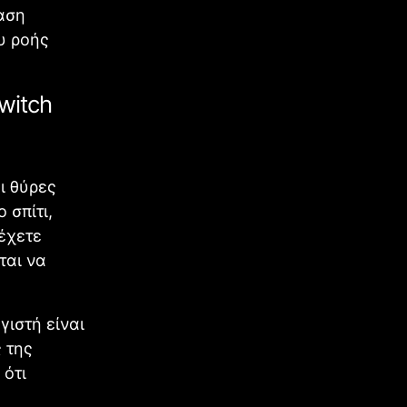
ταση
υ ροής
witch
ι θύρες
 σπίτι,
 έχετε
ται να
γιστή είναι
 της
 ότι