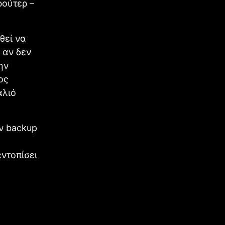
ρούτερ –
θεί να
 αν δεν
ην
ος
αλιό
αν backup
εντοπίσει