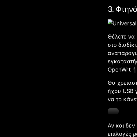
3. Φτηνό
Θέλετε να
στο διαδίκ
αναπαραγω
εγκαταστήσ
OpenWrt ή
Θα χρειαστ
ήχου USB γ
να το κάνε
Αν και δεν
επιλογές ρ