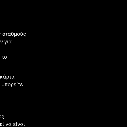
ς σταθμούς
ν για
 το
 κάρτα
 μπορείτε
ες
ί να είναι