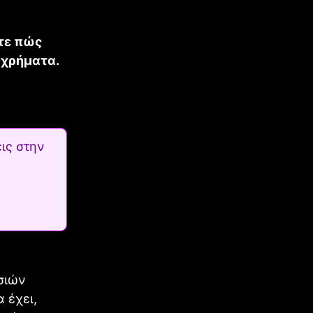
ίτε πώς
 χρήματα.
ις στην
σιών
α έχει,