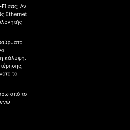
Fi σας; Αν
ίς Ethernet
ολογητής
 ασύρματο
να
ρη κάλυψη.
τέρησης,
νετε το
γύρω από το
 ενώ