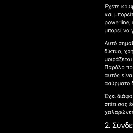
Έχετε κρυφ
και μπορεί
powerline,
μπορεί να 
Αυτό σημαί
δίκτυο, χρ
μοιράζεται
Παρόλο πο
αυτός είνα
ασύρματο δ
Έχει διάφο
σπίτι σας 
χαλαρώνετ
2. Σύνδε