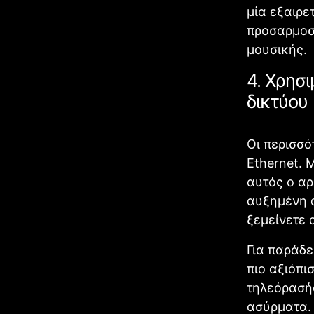
μία εξαιρε
προσαρμοσμ
μουσικής.
4. Χρησ
δικτύου
Οι περισσό
Ethernet. 
αυτός ο αρ
αυξημένη 
ξεμείνετε 
Για παράδε
πιο αξιόπι
τηλεόρασής
ασύρματα.