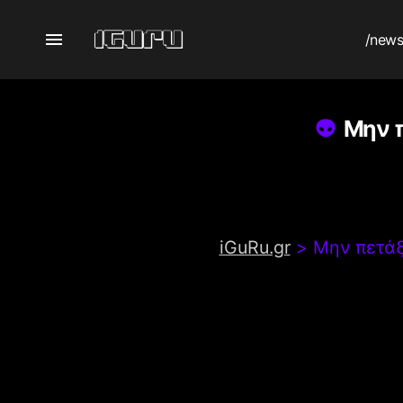
/new
Μην π
iGuRu.gr
>
Μην πετάξε