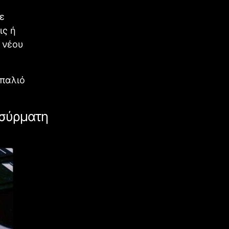
ε
ις ή
 νέου
 παλιό
ασύρματη