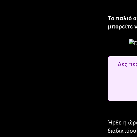
Το παλιό σ
μπορείτε 
Δες πε
Ήρθε η ώρ
διαδικτύου