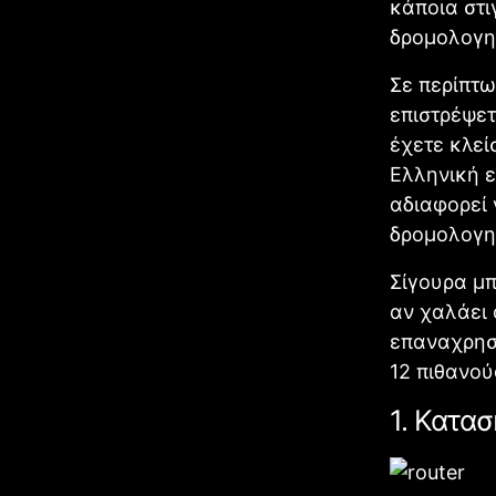
κάποια στι
δρομολογη
Σε περίπτω
επιστρέψετ
έχετε κλεί
Ελληνική ε
αδιαφορεί 
δρομολογητ
Σίγουρα μπ
αν χαλάει 
επαναχρησι
12 πιθανού
1. Κατα