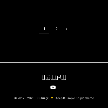
1
2
© 2012 - 2026 · iGuRu.gr ·
☢
· Keep It Simple Stupid theme