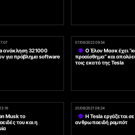
07:07
07/06/2022 09:54
la ανάκληση 321000
Ο Έλον Μασκ έχει “
ν για πρόβλημα software
προαίσθημα” και απολύει
τοις εκατό της Tesla
23:16
20/08/2021 08:34
on Musk το
Η Tesla εργάζεται σε
ειδές του και η
ανθρωποειδή ρομπότ
μία