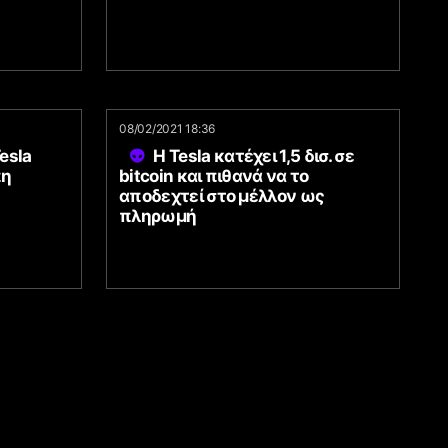
08/02/2021 18:36
esla
Η Tesla κατέχει 1,5 δισ. σε
πη
bitcoin και πιθανά να το
αποδεχτεί στο μέλλον ως
πληρωμή