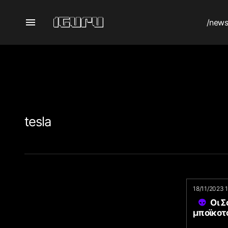
/new
tesla
18/11/2023 
Οι Σ
μποϊκοτ