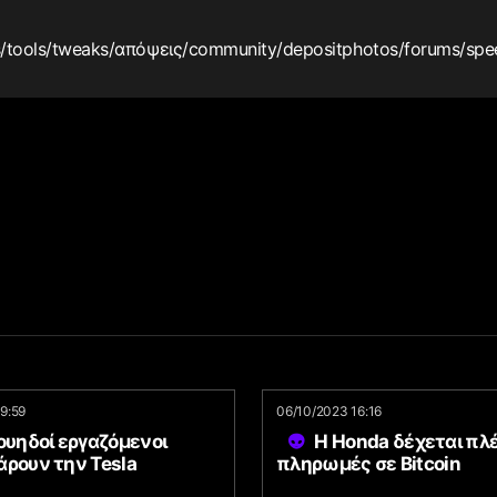
s
/tools
/tweaks
/απόψεις
/community
/depositphotos
/forums
/spe
19:59
06/10/2023 16:16
ουηδοί εργαζόμενοι
Η Honda δέχεται πλ
άρουν την Tesla
πληρωμές σε Bitcoin