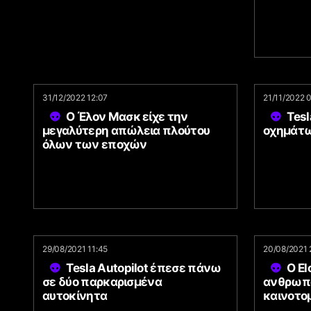
31/12/2022 12:07
21/11/2022 
Ο Έλον Μασκ είχε την
Tes
μεγαλύτερη απώλεια πλούτου
οχημάτω
όλων των εποχών
29/08/2021 11:45
20/08/2021 
Tesla Autopilot έπεσε πάνω
Ο El
σε δύο παρκαρισμένα
ανθρωπο
αυτοκίνητα
καινοτο