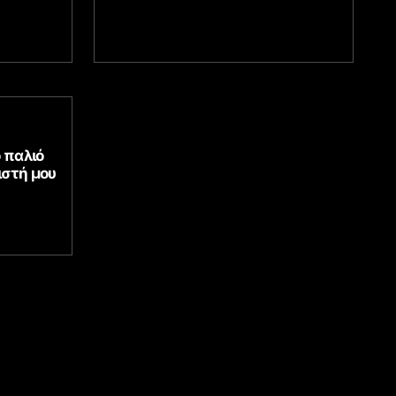
 παλιό
ιστή μου