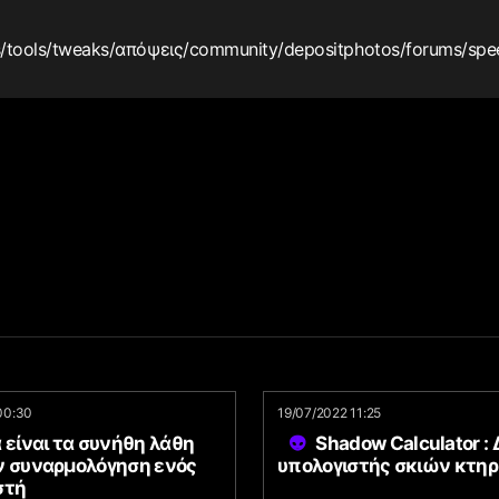
s
/tools
/tweaks
/απόψεις
/community
/depositphotos
/forums
/spe
00:30
19/07/2022 11:25
 είναι τα συνήθη λάθη
Shadow Calculator :
ν συναρμολόγηση ενός
υπολογιστής σκιών κτη
στή