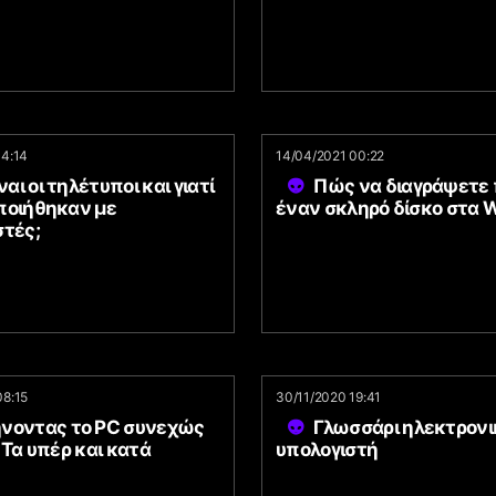
14:14
14/04/2021 00:22
ίναι οι τηλέτυποι και γιατί
Πώς να διαγράψετε
ποιήθηκαν με
έναν σκληρό δίσκο στα 
στές;
08:15
30/11/2020 19:41
νοντας το PC συνεχώς
Γλωσσάρι ηλεκτρονι
 Τα υπέρ και κατά
υπολογιστή