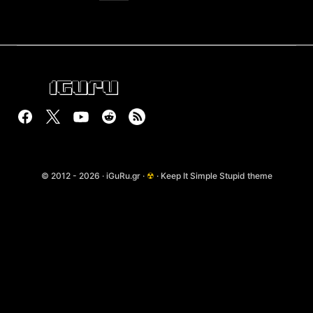
© 2012 - 2026 · iGuRu.gr ·
☢
· Keep It Simple Stupid theme